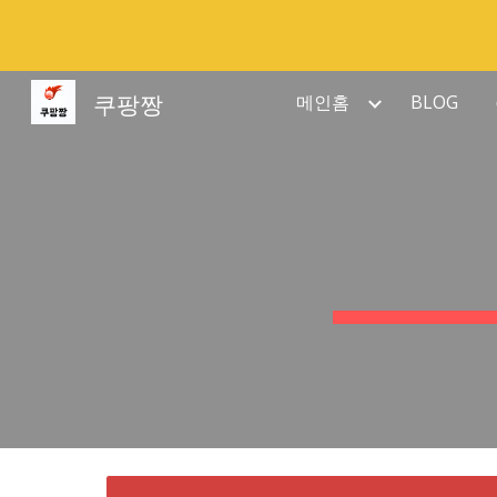
Sk
쿠팡짱
메인홈
BLOG