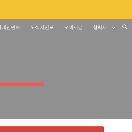
ion
터테인먼트
오섹시인포
오섹시갤
협력사