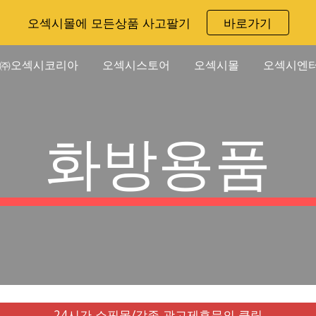
오섹시몰에 모든상품 사고팔기
바로가기
ip to main content
Skip to navigat
㈜오섹시코리아
오섹시스토어
오섹시몰
오섹시엔
화방용품
24시간 쇼핑몰/각종 광고제휴문의 클릭