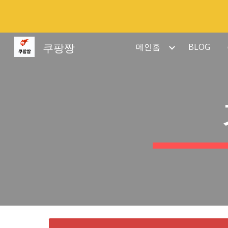
Sk
쿠팡짱
메인홈
BLOG