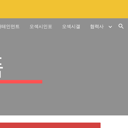
ion
터테인먼트
오섹시인포
오섹시갤
협력사
품