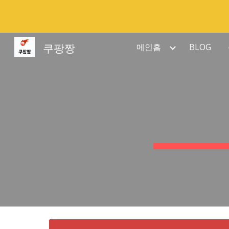
Sk
쿠팡짱
메인홈
BLOG