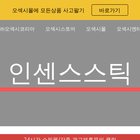
오섹시몰에 모든상품 사고팔기
바로가기
ip to main content
Skip to navigat
㈜오섹시코리아
오섹시스토어
오섹시몰
오섹시엔
인센스스틱
24시간 쇼핑몰/각종 광고제휴문의 클릭