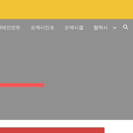
ion
터테인먼트
오섹시인포
오섹시갤
협력사