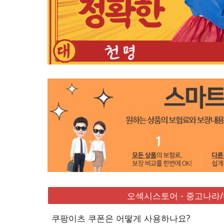
오섹시스토어 - 중고나라
쿠팡이츠 쿠폰은 어떻게 사용하나요?