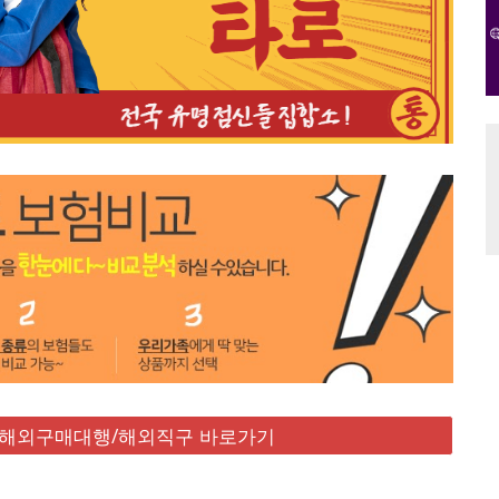
/해외구매대행/해외직구 바로가기