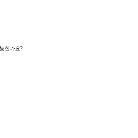
능한가요?